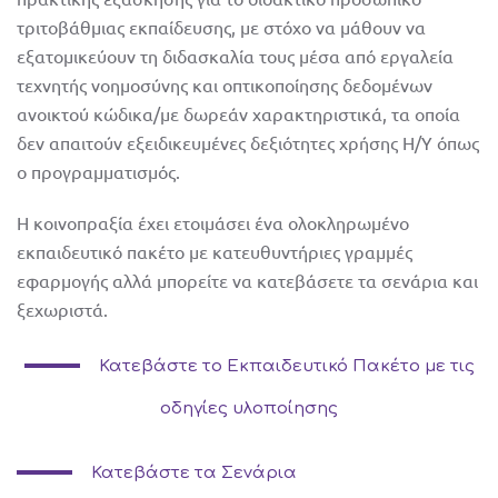
τριτοβάθμιας εκπαίδευσης, με στόχο να μάθουν να
σχετικά
εξατομικεύουν τη διδασκαλία τους μέσα από εργαλεία
τεχνητής νοημοσύνης και οπτικοποίησης δεδομένων
ανοικτού κώδικα/με δωρεάν χαρακτηριστικά, τα οποία
εταίροι
δεν απαιτούν εξειδικευμένες δεξιότητες χρήσης Η/Υ όπως
ο προγραμματισμός.
EN
PT
e-learning
Η κοινοπραξία έχει ετοιμάσει ένα ολοκληρωμένο
ET
RO
εκπαιδευτικό πακέτο με κατευθυντήριες γραμμές
εφαρμογής αλλά μπορείτε να κατεβάσετε τα σενάρια και
ξεχωριστά.
εργαλειοθήκη
Κατεβάστε το Εκπαιδευτικό Πακέτο με τις
νέα
οδηγίες υλοποίησης
Κατεβάστε τα Σενάρια