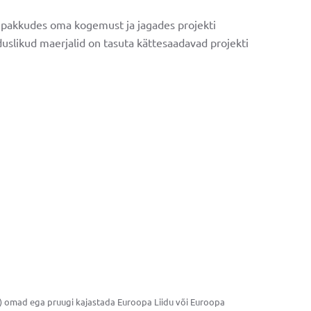
twitter
, pakkudes oma kogemust ja jagades projekti
iduslikud maerjalid on tasuta kättesaadavad projekti
e) omad ega pruugi kajastada Euroopa Liidu või Euroopa