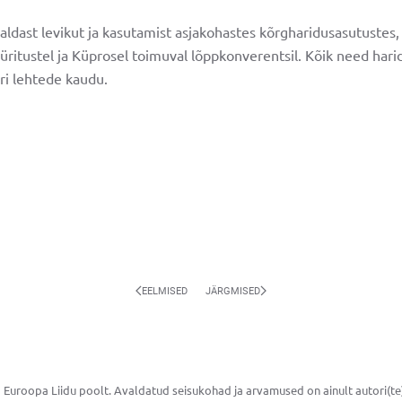
endust
aldast levikut ja kasutamist asjakohastes kõrgharidusasutustes
el üritustel ja Küprosel toimuval lõppkonverentsil. Kõik need har
eri lehtede kaudu.
EELMISED
JÄRGMISED
 Euroopa Liidu poolt. Avaldatud seisukohad ja arvamused on ainult autori(t