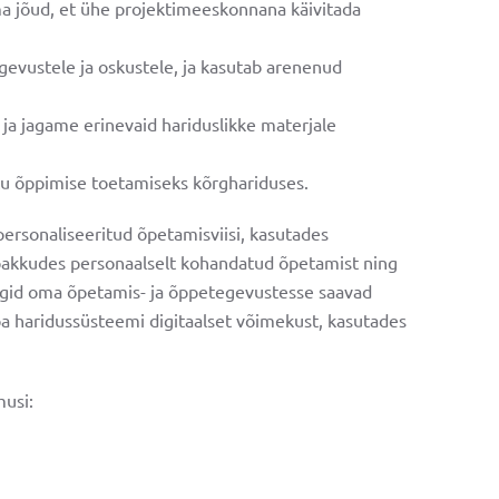
oma jõud, et ühe projektimeeskonnana käivitada
ugevustele ja oskustele, ja kasutab arenenud
 ja jagame erinevaid hariduslikke materjale
itu õppimise toetamiseks kõrghariduses.
ersonaliseeritud õpetamisviisi, kasutades
e pakkudes personaalselt kohandatud õpetamist ning
ET
GR
PT
ogid oma õpetamis- ja õppetegevustesse saavad
 haridussüsteemi digitaalset võimekust, kasutades
musi:
facebook