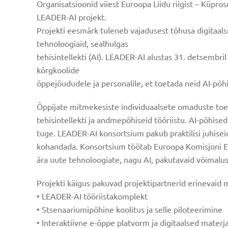
Organisatsioonid viiest Euroopa Liidu riigist – Küpro
LEADER-AI projekt.
Projekti eesmärk tuleneb vajadusest tõhusa digitaals
tehnoloogiaid, sealhulgas
tehisintellekti (AI). LEADER-AI alustas 31. detsembr
Veel
kõrgkoolide
õppejõududele ja personalile, et toetada neid AI-põh
Partneri
Õppijate mitmekesiste individuaalsete omaduste toet
tehisintellekti ja andmepõhiseid tööriistu. AI-põhi
tuge. LEADER-AI konsortsium pakub praktilisi juhis
e-õpe
kohandada. Konsortsium töötab Euroopa Komisjoni E
ära uute tehnoloogiate, nagu AI, pakutavaid võimalus
Tööriist
Projekti käigus pakuvad projektipartnerid erinevaid ma
• LEADER-AI tööriistakomplekt
Uudised
• Stsenaariumipõhine koolitus ja selle piloteerimine
• Interaktiivne e-õppe platvorm ja digitaalsed materja