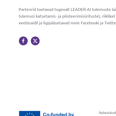
Võta üh
Partenrid toetavad tugevalt LEADER-AI tulemuste lai
tulemusi katsetamis- ja piloteerimisüritustel, riiklik
veebisaidil ja ligipääsetavad meie Facebooki ja Twitt
Rahastatud