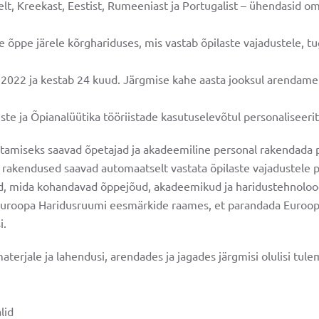
selt, Kreekast, Eestist, Rumeeniast ja Portugalist – ühendasid 
e õppe järele kõrghariduses, mis vastab õpilaste vajadustele, t
il 2022 ja kestab 24 kuud. Järgmise kahe aasta jooksul arendame
iste ja Õpianalüütika tööriistade kasutuselevõtul personaliseer
d
amiseks saavad õpetajad ja akadeemiline personal rakendada p
sed rakendused saavad automaatselt vastata õpilaste vajadustel
EN
eid, mida kohandavad õppejõud, akadeemikud ja haridustehnolo
uroopa Haridusruumi eesmärkide raames, et parandada Euroopa
i.
akomplekt
terjale ja lahendusi, arendades ja jagades järgmisi olulisi tule
lid