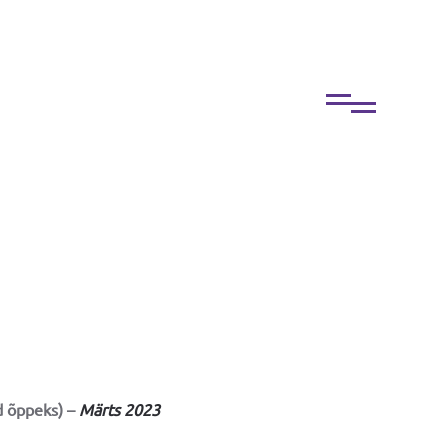
d õppeks) –
Märts 2023