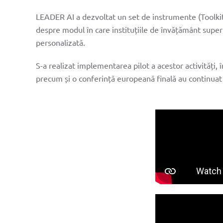
despr
LEADER AI a dezvoltat un set de instrumente (Toolkit)
despre modul în care instituțiile de învățământ superio
partener
personalizată.
e-learni
S-a realizat implementarea pilot a acestor activități, 
precum și o conferință europeană finală au continuat 
toolkit
știri
contacta