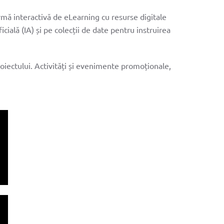
rmă interactivă de eLearning cu resurse digitale
cială (IA) și pe colecții de date pentru instruirea
ET
GR
PT
proiectului. Activități și evenimente promoționale,
facebook
twitter