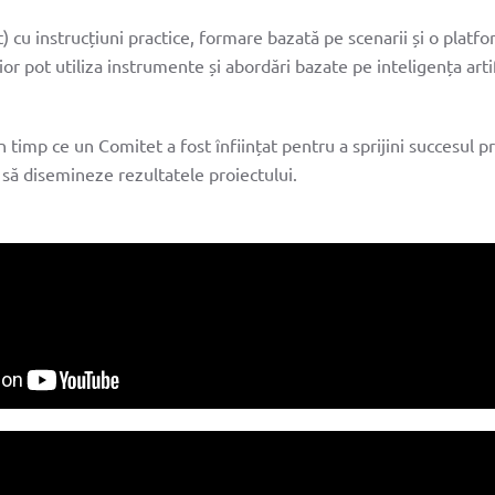
e
 cu instrucțiuni practice, formare bazată pe scenarii și o platfo
r pot utiliza instrumente și abordări bazate pe inteligența artifi
i
EN
ng
în timp ce un Comitet a fost înființat pentru a sprijini succesul 
să disemineze rezultatele proiectului.
ți-ne